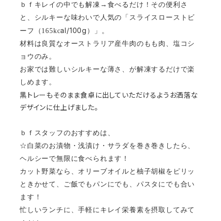
ｂｆキレイの中でも解凍→食べるだけ！その便利さ
と、シルキーな味わいで人気の「スライスローストビ
al/100g
ーフ（165kc
）」。
材料は良質なオーストラリア産牛肉のもも肉、塩コシ
ョウのみ。
お家では難しいシルキーな薄さ、が解凍するだけで楽
しめます。
黒トレーもそのまま食卓に出していただけるようお洒落な
デザインに仕上げました。
ｂｆスタッフのおすすめは、
☆白菜のお漬物・浅漬け・サラダを巻き巻きしたら、
ヘルシーで無限に食べられます！
カット野菜なら、オリーブオイルと柚子胡椒をピリッ
ときかせて、ご飯でもパンにでも、パスタにでも合い
ます！
忙しいランチに、手軽にキレイ栄養素を摂取してみて