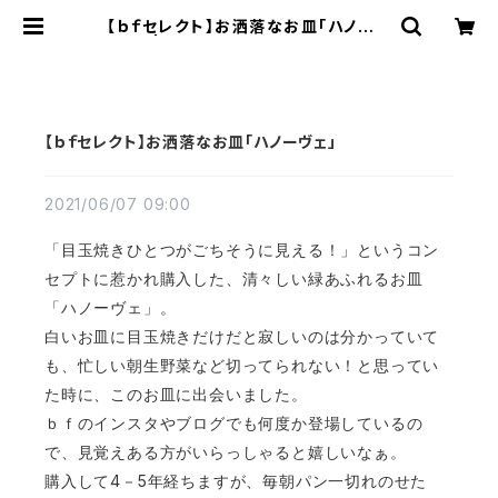
【ｂｆセレクト】お洒落なお皿「ハノーヴ
ェ」 | bf（ビーエフ）キレイ SHOP
【ｂｆセレクト】お洒落なお皿「ハノーヴェ」
2021/06/07 09:00
「目玉焼きひとつがごちそうに見える！」というコン
セプトに惹かれ購入した、清々しい緑あふれるお皿
「ハノーヴェ」。
白いお皿に目玉焼きだけだと寂しいのは分かっていて
も、忙しい朝生野菜など切ってられない！と思ってい
た時に、このお皿に出会いました。
ｂｆのインスタやブログでも何度か登場しているの
で、見覚えある方がいらっしゃると嬉しいなぁ。
4
5
購入して
－
年経ちますが、毎朝パン一切れのせた