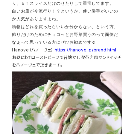
り、ｂｆスライスだけのせたりして重宝してます。
白いお皿が今流行り！？というか、使い勝手がいいの
か人気がありますよね。
柄物はどれを買ったらいいか分からない、という方、
飾りだけのためにチョコっとお野菜買うのって面倒だ
☺
なぁって思っている方にぜひお勧めです
Hanove（ハノーヴェ）
https://hanove.jp/brand.html
お昼にｂｆローストビーフで昔懐かし喫茶店風サンドイッチ
をハノーヴェで頂きまーす。