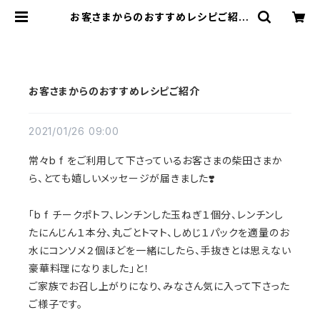
お客さまからのおすすめレシピご紹介
| bf（ビーエフ）キレイ SHOP
お客さまからのおすすめレシピご紹介
2021/01/26 09:00
常々
b f
をご利用して下さっているお客さまの柴田さまか
ら、とても嬉しいメッセージが届きました
❣️
「
b f
チークポトフ、レンチンした玉ねぎ１個分、レンチンし
たにんじん１本分、丸ごとトマト、しめじ１パックを適量のお
水にコンソメ２個ほどを一緒にしたら、手抜きとは思えない
豪華料理になりました」と！
ご家族でお召し上がりになり、みなさん気に入って下さった
ご様子です。