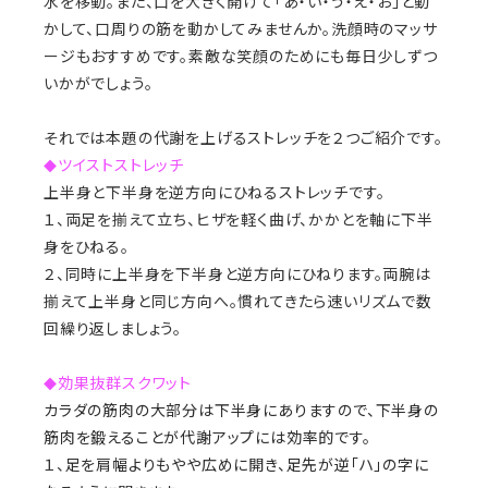
水を移動。また、口を大きく開けて「あ・い・う・え・お」と動
かして、口周りの筋を動かしてみませんか。洗顔時のマッサ
ージもおすすめです。素敵な笑顔のためにも毎日少しずつ
いかがでしょう。
それでは本題の代謝を上げるストレッチを２つご紹介です。
ツイストストレッチ
◆
上半身と下半身を逆方向にひねるストレッチです。
１、両足を揃えて立ち、ヒザを軽く曲げ、かかとを軸に下半
身をひねる。
２、同時に上半身を下半身と逆方向にひねります。両腕は
揃えて上半身と同じ方向へ。慣れてきたら速いリズムで数
回繰り返しましょう。
効果抜群スクワット
◆
カラダの筋肉の大部分は下半身にありますので、下半身の
筋肉を鍛えることが代謝アップには効率的です。
１、
足を肩幅よりもやや広めに開き、足先が逆「ハ」の字に