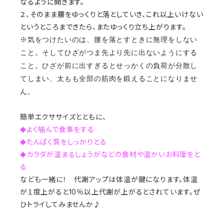
なるように開きます。
２、そのまま腰をゆっくりと落としていき、これ以上いけない
というところまできたら、またゆっくり立ち上がります。
※気をつけたいのは、腰を落とすときに無理をしない
こと。そしてひざがつま先より先に出ないようにする
こと。ひざが前に出すぎるとせっかくの負荷が分散し
てしまい、太もも全部の筋肉を鍛えることになりませ
ん。
簡単エクササイズとともに、
よく噛んで食事をする
◆
たんぱく質をしっかりとる
◆
カラダが温まるしょうがなどの食材や温かいお料理をと
◆
る
なども一緒に！ 代謝アップは体温が鍵になります。体温
が１度上がると
10
％以上代謝が上がるとされています。ぜ
ひトライしてみませんか♪