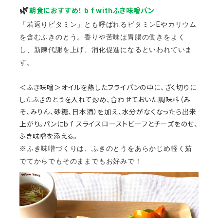
🌿
朝食におすすめ！
b f with
ふき味噌パン
E
「若返りビタミン」とも呼ばれるビタミン
やカリウム
を含むふきのとう。香りや苦味は胃腸の働きをよく
し、新陳代謝を上げ、消化促進になるといわれていま
す。
＜ふき味噌＞オイルを熱したフライパンの中に、ざく切りに
したふきのとうを入れて炒め、合わせておいた調味料（み
そ、みりん、砂糖、日本酒）を加え、水分がなくなったら出来
上がり。パンに
b f
スライスローストビーフとチーズをのせ、
ふき味噌を添える。
※ふき味噌づくりは、ふきのとうをあらかじめ軽く茹
でてからでもそのままでもお好みで！