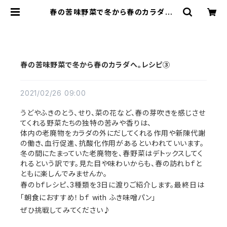
春の苦味野菜で冬から春のカラダへ。
レシピ③ | bf（ビーエフ）キレイ SHO
P
春の苦味野菜で冬から春のカラダへ。レシピ③
2021/02/26 09:00
うどやふきのとう、せり、菜の花など、春の芽吹きを感じさせ
てくれる野菜たちの独特の苦みや香りは、
体内の老廃物をカラダの外にだしてくれる作用や新陳代謝
の働き、血行促進、抗酸化作用があるといわれていいます。
冬の間にたまっていた老廃物を、春野菜はデトックスしてく
れるという訳です。見た目や味わいからも、春の訪れｂｆと
ともに楽しんでみませんか。
春のｂｆレシピ、3種類を3日に渡りご紹介します。最終日
は
「朝食におすすめ！ｂｆ with ふき味噌パン」
ぜひ挑戦してみてください♪