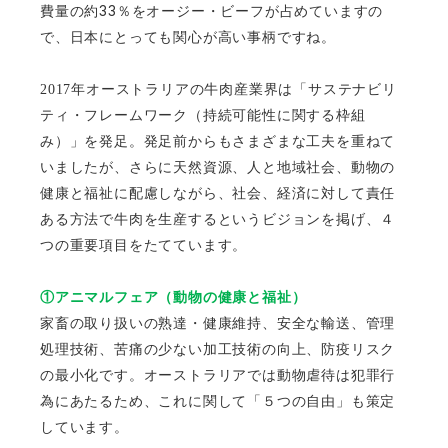
33
費量の約
％をオージー・ビーフが占めていますの
で、日本にとっても関心が高い事柄ですね。
2017
年オーストラリアの牛肉産業界は「サステナビリ
ティ・フレームワーク（持続可能性に関する枠組
み）」を発足。発足前からもさまざまな工夫を重ねて
いましたが、さらに天然資源、人と地域社会、動物の
健康と福祉に配慮しながら、社会、経済に対して責任
ある方法で牛肉を生産するというビジョンを掲げ、４
つの重要項目をたてています。
①アニマルフェア（動物の健康と福祉）
家畜の取り扱いの熟達・健康維持、安全な輸送、管理
処理技術、苦痛の少ない加工技術の向上、防疫リスク
の最小化です。オーストラリアでは動物虐待は犯罪行
為にあたるため、これに関して「５つの自由」も策定
しています。