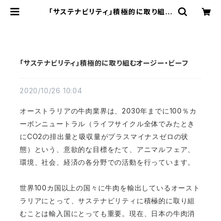
「サステナビリティ」積極的に取り組む
オージー・ビーフ | bf（ビーエフ）キレ
イ SHOP
「サステナビリティ」積極的に取り組むオージー・ビーフ
2020/10/26 10:04
2030
100
オーストラリアの牛肉業界は、
年までに
％カ
ーボンニュートラル（ライフサイクル全体でみたとき
CO2
に
の排出量と吸収量がプラスマイナスゼロの状
態）という、意欲的な目標をたて、アニマルフェア、
環境、社会、経済の各分野での活動を行っています。
100
世界
カ国以上の国々に牛肉を輸出しているオースト
ラリアにとって、サステナビリティに積極的に取り組
むことは輸入国にとっても重要。現在、日本の牛肉消